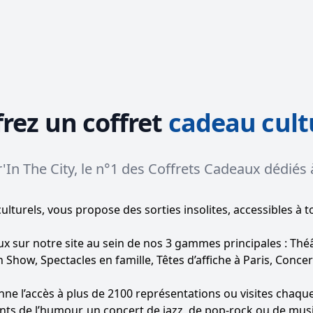
l_products=>"Voir tous nos coffrets", :best_of_culture_tex
frez un coffret
cadeau cult
'In The City, le n°1 des Coffrets Cadeaux dédiés 
culturels, vous propose des sorties insolites, accessibles à t
ux
sur notre site au sein de nos
3 gammes principales
: Thé
ow, Spectacles en famille, Têtes d’affiche à Paris, Concert
nne l’accès à plus de
2100 représentations ou visites
chaque 
nts de l’humour, un concert de jazz, de pop-rock ou de mus