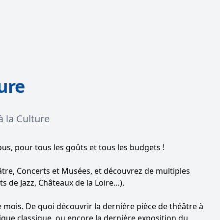
t_html=>"<p class=\"font-light\">Nos coffrets vous donnent
ure
à la Culture
ous, pour tous les goûts et tous les budgets !
âtre, Concerts et Musées, et découvrez de multiples
s de Jazz, Châteaux de la Loire…).
mois. De quoi découvrir la dernière pièce de théâtre à
ique classique, ou encore la dernière exposition du