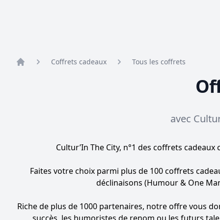
Coffrets cadeaux
Tous les coffrets
{:index=>{:all_events=>"Voir tous les évènements", :al
Of
avec Cultur
Cultur’In The City, n°1 des coffrets cadeaux 
Faites votre choix parmi plus de
100 coffrets cadea
déclinaisons (Humour & One Man Sh
Riche de plus de
1000 partenaires
, notre offre vous do
succès, les humoristes de renom ou les futurs tale